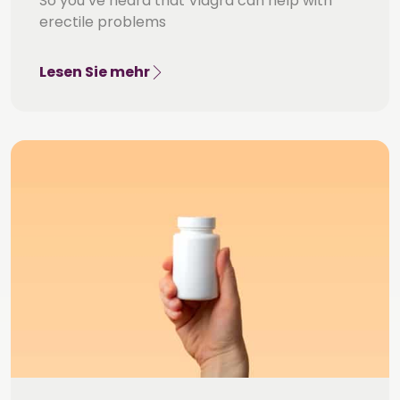
So you’ve heard that Viagra can help with
erectile problems
Lesen Sie mehr