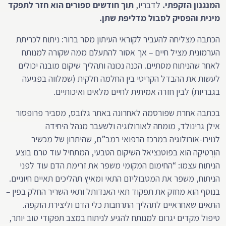
המנגנון הזקפתי.
לדבריו,
תוך חודשים ספורים הוא חזר לתפקד
מינית והפסיק לסבול מדליפת שתן.
הכתבה מצליחה להעביר לקוראי העיתון מסר ברור: ניתוח לכריתת
הערמונית מציל חיים – אך אסור להתעלם ממה שקורה למנותח
לאחר שהניתוח מסתיים. הכנה נכונה ותהליך שיקום מובנה יכולים
לעשות את ההבדל הקריטי בין החלמה חלקית (שמלווה בפגיעה
בגבריות) לבין חזרה אמיתית לחיים מלאים ואיכותיים.
בכתבה אחרת שפורסמה לאחרונה באתר גלובס, מסביר פרופסור
אילן גרינולד, מומחה לאורולוגיה ולשעבר מנהל היחידה
לנוירו-אורולוגיה במרכז הרפואי רמב”ם, שהיתרון של מכשיר
הוֶרְטִיקָה הוא בפוטנציאל השיקום הטבעי, המתחיל עוד טרם בוצע
הניתוח עצמו: “החימום המקומי משפר את זרימת הדם עוד לפני
הניתוח, משפר את המטבוליזם התאי ומאיץ תהליכים תאיים חיוניים.
בנוסף הוא מחזק את תפקוד תאי האנדותל ותאי השריר החלק בפין –
התאים שאחראיים לתהליך התרחבות כלי הדם וליצירת הזקפה.
טיפול מקדים יגרום למנותח להגיע לניתוח במצב תפקודי טוב יותר,