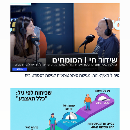
טיפול באין־אונות: מגישה סימפטומטית לגישה רסטורטיבית