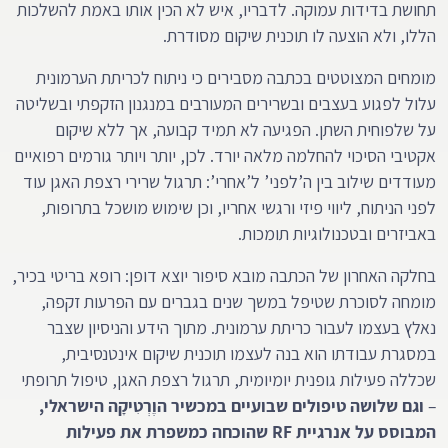
תחושת בדידות עמוקה. לדבריו, איש לא הכין אותו באמת להשלכות
הללו, ולא הוצעה לו תוכנית שיקום מסודרת.
מומחים המצוטטים בכתבה מסבירים כי ניתוח לכריתת הערמונית
עלול לפגוע בעצבים ובשרירים המעורבים במנגנון הזקפתי ובשליטה
על שלפוחית השתן. הפגיעה לא תמיד קבועה, אך ללא שיקום
אקטיבי הסיכוי להחלמה מלאה יורד. לכן, יותר ויותר גורמים רפואיים
מעודדים שילוב בין ה’לפני’ ל’אחרי’: תרגול שרירי רצפת האגן עוד
לפני הניתוח, ליווי פיזי ורגשי אחריו, וכן שימוש מושכל בתרופות,
באביזרים ובטכנולוגיות תומכות.
בחלקה האחרון של הכתבה מובא סיפור יוצא דופן: רופא בריטי בכיר,
מומחה לסוכרת שטיפל במשך שנים בגברים עם הפרעות זקפה,
נאלץ בעצמו לעבור כריתת ערמונית. מתוך הידע והניסיון שצבר
במסגרת עבודתו הוא בנה לעצמו תוכנית שיקום אינטנסיבית,
שכללה פעילות גופנית יומיומית, תרגול רצפת האגן, טיפול תרופתי
–
וגם שלושה טיפולים שבועיים במכשיר הוֶרְטִיקָה הישראלי,
המבוסס על אנרגיית RF שהוכחה כמשפרת את פעילות