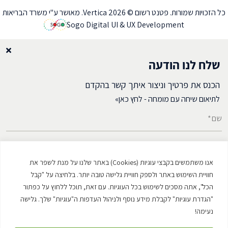
כל הזכויות שמורות. פטנט רשום © Vertica 2026. מאושר ע"י משרד הבריאות
Sogo Digital UI & UX Development
שלח לנו הודעה
הכנס את פרטיך וניצור איתך קשר בהקדם
לתיאום שיחה עם מומחה - לחץ כאן»
שם*
דואל*
אנו משתמשים בקבצי עוגיות (Cookies) באתר שלנו על מנת לשפר את
מספר טלפון*
חוויית השימוש באתר ולספק חוויית גלישה טובה יותר. בלחיצה על "קבל
הכל", אתה מסכים לשימוש בכל העוגיות. עם זאת, תוכל ללחוץ על כפתור
"הגדרת עוגיות" לקבלת מידע נוסף ולניהול העדפות ה"עוגיות" שלך. גלישה
נעימה!