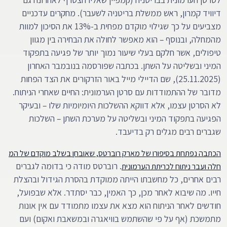
דיוויד קמרון, ראש ממשלת בריטניה לשעבר). מחקרים עדכניים
מצביעים על כך שגילוי מוקדם מפחית ב-13% את הסיכון למוות
מהמחלה, ובנוסף – הוא מאפשר לחולה את הבחירה בין מגוון
טיפולים, אשר חלקם בעלי שיעור נמוך יותר של פגיעה בתפקוד
המיני ובשליטה על השתן. בכתבה שפורסמה בנובמבר האחרון
(25.11.2025), שם הדיילי מייל באור הזרקורים את הצד הפחות
מדובר של ההתמודדות עם סרטן הערמונית: החיים שאחרי הניתוח.
לא הסרטן עצמו, אלא דווקא ההשלכות היומיומיות שלו – ובעיקר
הפגיעה בתפקוד המיני ובשליטה על מערכת השתן – השלכות
שגברים רבים מגלים רק בדיעבד.
הכתבה נפתחת בסיפורו של מארק רוברטס, שאובחן בשלב מוקדם של המ
. רוברטס מודה כי בדומה לגברים
חלה ועבר ניתוח לכריתת הערמונית
רבים אחרים, כל מחשבתו הייתה ממוקדת בהסרת הגידול ובהצלת
חייו. מה שיבוא לאחר מכן, כך האמין, כבר יסתדר. אלא שבפועל,
חודשים לאחר הניתוח הוא מצא את עצמו מתמודד עם אין אונות
מתמשכת (אף על פי שהשתמש בוויאגרה ובמשאבת ואקום) ועם