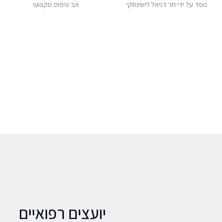
נוסד על ידי מר דניאל לישינסקי
אב טיפוס מקצועי
יועצים רפואיים