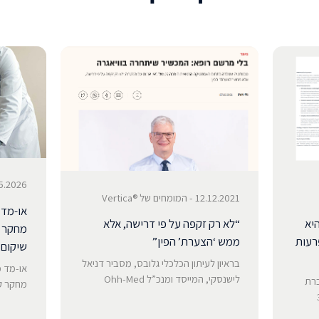
 Vertica® experts
12.12.2021 - המומחים של ®Vertica
או-מד 
ל היא
“לא רק זקפה על פי דרישה, אלא
מחקר ק
רעות
ממש ‘הצערת’ הפין”
שיקום 
בראיון לעיתון הכלכלי גלובס, מסביר דניאל
או-מד 
לישנסקי, המייסד ומנכ”ל Ohh-Med
ברת
מחקר קל