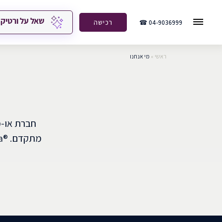
שאל על ורטיק
04-9036999 ☎
רכישה
ראשי
»
מי אנחנו
חברת או-מ