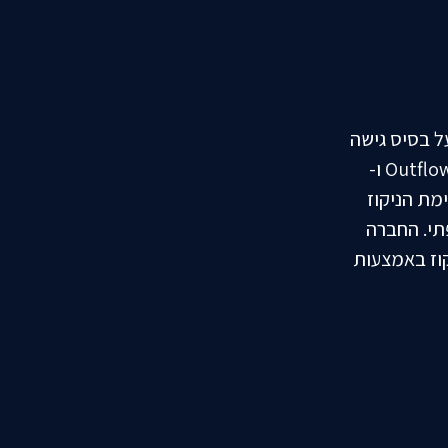
ל לישינסקי, על בסיס גישה
חדשנית לבעיות זקפה שמטפלת בזרימת הדם אל האיבר והחוצה ממנו (Outflow ו-
ou ושיפור מנגנון אטימת הניקוז
קוד הזקפתי. החברה
קוז באמצעות