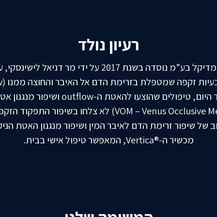
רעיון נולד
חברת או-מד מדיקל בע”מ נוסדה בשנת 2017 על ידי מר דניא
Inflow). עד היום, טיפולים שהוצעו להאטת ה-tflow
(VOM – Venus Occlusive Mechanism) לא צלחו בשיפור התפ
 של שיפור זרימת הדם לאיבר המין ושיפור מנגנון האטת הני
מכשיר ה-®Vertica, המאפשר טיפול אישי בבית.