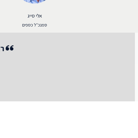
אלי סייג
סמנכ"ל כספים
I had my first erection for 27 
רא
had seen 