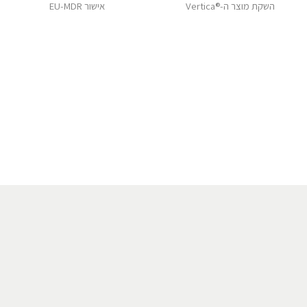
השקת מוצר ה-®Vertica
אישור EU-MDR