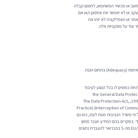
את טכנולוגיות המעקב. למשל, מרבית דפדפני האינטרנט מאפשרים למשתמשים למחוק עוגיות (Cookies) ממחשב או מכשיר המשתמש, לחסום קבלה
שתמש ימחק את טכנולוגיות המעקב או לא יאפשר את אחסונן ו/או אם
מש דרך השירות תהיה מוגבלת. מחיקת העוגיות (Cookies) תגרום לכך שהאתר או האפליקציה לא יזהו את
 עוד על פונקציות אלה.
12.2. לחברה יש מתקנים בישראל. יש לציין כי נציבות האיחוד האירופי אישרה את ההכרה במדינת ישראל כמדינה בעלת מעמד תאימות (Adequacy) בתחום הגנת
היות כפופים לו בכל הנוגע לעיבוד
 הגנת הפרטיות של האיחוד אירופי (the General Data Protection Regulation (EU)
2016/679), The Data Protection 
Practice) (Interception of Commu
הנחיות והפרקטיקה הנהוגה על פי משרד הנציבות מעת לעת, כמו גם
“. במקרים בהם המידע יועבר מחוץ
לגבולות ה-EEA, העברה כזו תתבצע בהתאם לסעיפים חוזיים סטנדרטיים המצורפים להחלטת נציבות האיחוד האירופי 2010/87/EU מה-5 בפברואר להעברת נתונים