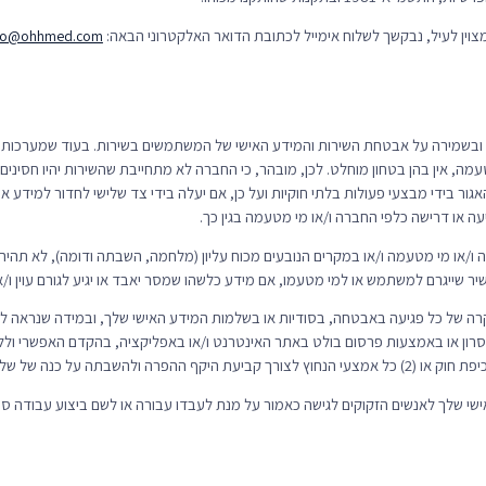
nfo@ohhmed.com
ישום ובשמירה על אבטחת השירות והמידע האישי של המשתמשים בשירות. בעוד שמערכות
ה, אין בהן בטחון מוחלט. לכן, מובהר, כי החברה לא מתחייבת שהשירות יהיו חסינים
ור בידי מבצעי פעולות בלתי חוקיות ועל כן, אם יעלה בידי צד שלישי לחדור למידע 
 או דרישה כלפי החברה ו/או מי מטעמה בגין כך.
חברה ו/או מי מטעמה ו/או במקרים הנובעים מכוח עליון (מלחמה, השבתה ודומה), לא תהי
שיר שייגרם למשתמש או למי מטעמו, אם מידע כלשהו שמסר יאבד או יגיע לגורם עוין ו
רה של כל פגיעה באבטחה, בסודיות או בשלמות המידע האישי שלך, ובמידה שנראה לנכו
רון או באמצעות פרסום בולט באתר האינטרנט ו/או באפליקציה, בהקדם האפשרי וללא
ישי שלך לאנשים הזקוקים לגישה כאמור על מנת לעבדו עבורה או לשם ביצוע עבודה ספצ