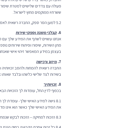
פעולה עם צדדים שלישיים למטרת שיפור חו
ששרתיו ממוקמים מחוץ לישראל.
5.2 למען הסר ספק, החברה רשאית לאסוף, לגלות ולהעביר מידע לא אישי לצדדים שלישיים על פי שיקול דעתה הבלעדי.
6.
קבלני משנה וספקי שירות
אנחנו עשויים לשתף את המידע שלך עם ספ
מתן השירות, שיפורו ופיתוח שירותים נוס
בעצמן במידע המאפשר זיהוי אישי שאנחנו
7.
מיזוג ורכישה
החברה רשאית להמחות ולהסב זכויותיה וה
בשירות לצד שלישי כלשהו ובלבד שאותו צד
8.
זכויותיך
בכפוף לדין החל, עומדות לך הזכויות הבאו
את המידע האישי שלך כאשר הוא אינו מדוי
8.3 הזכות למחיקה – הזכות לבקש שנמחק את המידע האישי שלך;
8.4 כל זכות אחרת הקבועה בחוק הגנת הפרטיות, התשמ”א-1981 ובתקנות שהותקנו מכוחו.