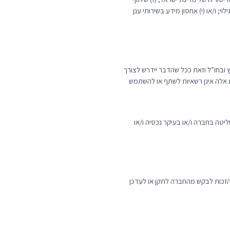
 ו/או (י) אחסון מידע בשירותי ענן
 ובחו”ל וזאת ככל שהדבר יידרש לצורך
ות אלה אינן רשאיות לשתף או להשתמש
יטה בחברה ו/או בעיקר נכסיה ו/או
לקבל מידע ולבקש גישה למידע האישי שאנו מעבדים אודותיך;8.2 זכות לתיקון – הזכות לבקש מהחברה לתקן או לעדכן