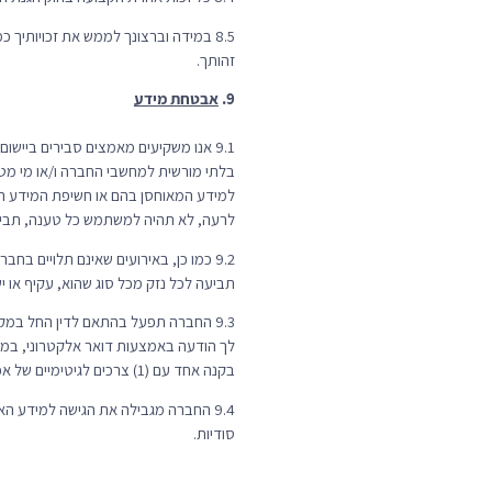
8.5 במידה וברצונך לממש את זכויותיך כמצוין לעיל, נבקשך לשלוח אימייל לכתובת הדואר האלקטרוני הבאה:
זהותך.
9.
אבטחת מידע
9.1 אנו משקיעים מאמצים סבירים בי
בלתי מורשית למחשבי החברה ו/או מי מטעמ
למידע המאוחסן בהם או חשיפת המידע האג
לרעה, לא תהיה למשתמש כל טענה, תביעה
9.2 כמו כן, באירועים שאינם תלויים ב
תביעה לכל נזק מכל סוג שהוא, עקיף או י
9.3 החברה תפעל בהתאם לדין החל במק
לך הודעה באמצעות דואר אלקטרוני, במס
בקנה אחד עם (1) צרכים לגיטימיים של אכיפת חוק או (2) כל אמצעי הנחוץ לצורך קביעת היקף ההפרה ולהשבתה על כנה של שלמות מערכת המידע.
9.4 החברה מגבילה את הגישה למידע הא
סודיות.