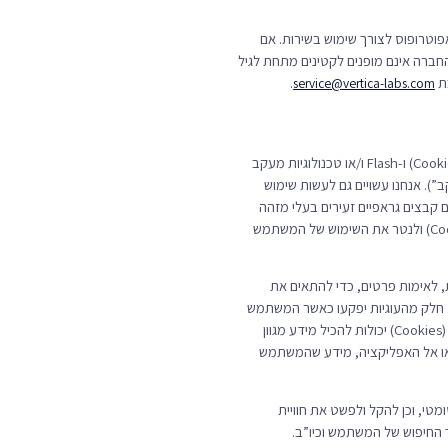
 18. על המשתמשים מתחת לגיל 18 לקבל הסכמת הורה או אפוטרופוס לצורך שימוש בשירות. אם
 שירותי החברה אינם מופנים לקטינים מתחת לגיל
.
service@vertica-labs.com
11.1 בעת השימוש בשירות, אנחנו או צדדים שלישיים עשויים להשתמש בטכנולוגיה אשר מקובלת בתעשייה ומוכרת כ”עוגיות” (Cookies) ו-Flash ו/או טכנולוגיות מעקב
). אנחנו עשויים גם לעשות שימוש
Web Beacon”” בכדי לאסוף את המידע המפורט בתנאי מדיניות זו. Web Beacons, או “gifs”, שהינם קבצים גראפיים זעירים בעלי מזהה
ייחודי המשובצים בדפי אינטרנט ושתפקידם לסייע באיסוף מידע אודות הצפייה והשימוש בשירות, מאפשרים לשלוח עוגיות (Cookies) ולנטר את השימוש של המשתמש
שימוש בשירות, לאימות פרטים, כדי להתאים את
ל המשתמש יוצר לפי פקודה. חלק מהעוגיות יפקעו כאשר המשתמש
יסגור את הדפדפן ואחרות נשמרות על גבי הכונן הקשיח במחשב של המשתמש או שמכשיר הנייד/טאבלט של המשתמש. העוגיות (Cookies) יכולות להכיל מידע מגוון
ו אל האפליקציה, מידע שהמשתמש
טי, וכן להקל ולפשט את חוויית
ך החיפוש של המשתמש וכיו”ב.