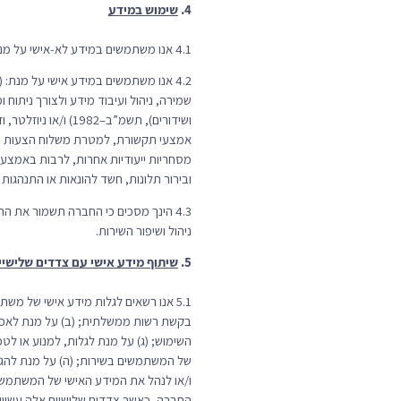
4.
שימוש במידע
4.1 אנו משתמשים במידע לא-אישי על מנת לעשות בו שימוש לצרכים סטטיסטיים, אנליטיים, מחקריים ושיווקיים, וכן לצורך התאמה, פיתוח ושיפור השירות.
4.2 אנו משתמשים במידע אישי על מנת: 
שמירה, ניהול ועיבוד מידע ולצורך ניתו
אמצעי תקשורת, למטרת משלוח הצעות שיוו
מסחריות ייעודיות אחרות, לרבות באמצעו
ובירור תלונות, חשד להונאות או התנהגות
4.3 הינך מסכים כי החברה תשמור את ה
ניהול ושיפור השירות.
5.
שיתוף מידע אישי עם צדדים שלישיי
5.1 אנו רשאים לגלות מידע אישי של משת
בקשת רשות ממשלתית; (ב) על מנת לאכוף 
השימוש; (ג) על מנת לגלות, למנוע או לט
של המשתמשים בשירות; (ה) על מנת להגן ע
ו/או לנהל את המידע האישי של המשתמשי
החברה, כאשר צדדים שלישיים אלה עשויים