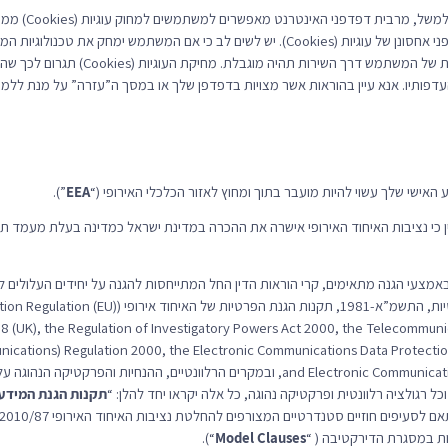
11.4 ניתן לנטרל 
של עוגיות (Cookies) או לקבל התראות לפני אחסונן של עוגיות (Cookies). יש לשים לב כי אם המ
ישנה את מאפייני ה-Flash, החוויה המקוונת של המשת
דפותיו. אנא עיין בהוראות אשר מצויות בדפדפן שלך או במסך ה”עזרה” על מנת ללמוד
”).
EEA
נות באמצעי הגנה מתאימים, קרי הוראות הדין החל המתייחסות להגנה על יחידים העלולים ל
נתונים, לרבות, בין היתר, חוק הגנת הפרטיות, התשמ”א-1981, תקנות
Act, ,1998 (UK), the Regulation of Investigatory Powers Act 2000, the Telecommu
nications) Regulation 2000, the Electronic Communications Data Protectio
and Electronic Communications (EC Directive) Regulations 2003, ובמקרים הרלוונטיים, ה
ל רגולציה רלוונטית ופרקטיקה נהוגה, כל אלה יקראו יחד להלן: “
תקנות הגנת המידע
ות במסגרת הדירקטיבה ( “
Clauses
Model
“).