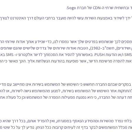
ל ידך לשידור באמצעות השירות עשוי להיות מועבר ברחבי העולם דרך האינטרנט לצורך 
סכים לכך שנשתמש בפרטים שלך אשר נמסרו לנו, כדי שניידע אותך אודות שירותי החבר
מסרים פרסומיים לפי חוק התקשורת (בזק ושידורים), תשמ”ב–1982), הטבות ואודות שירותים של צדדי
אות להסרה מרשימת הדיוור, אשר מופיעות בהודעות הנשלחות אליך. הינך מאשר כי הח
במקרים שבהם החברה תחשוש כי השימוש של המשתמש בשירות אינו מתיישב עם מדיניות
 להתחקות אחר השימוש של המשתמש בשירות, למנוע מהמשתמש גישה לשירות, או לה
הנחת דעתה של החברה, כי היא נפגעת מפעילות המפרה של המשתמש וכן כל פעולה אחרת
נן חלק בלתי נפרד מהשירות ומהמידע הנאסף במסגרתו, ואין להפריד אותם, בכל דרך שהי
שת מכלל המשתמשים לבקר בדף זה לעיתים קרובות ככל הניתן. נודיע לך על כל שינוי מהו