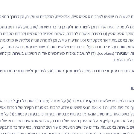
(א) לספק לך את השירות וכן ליצור קשר ולעדכן בדבר השירות ו/או בנוגע לשירותים נוס
ח ומחקר סטטיסטי; (ג) במידה ואישרת לחברה, לשלוח מסרים פרסומיים (לרבות מסרים פ
ושידורים), תשמ”ב–1982) ו/או ניוזלטר, וזאת באמצעות דואר אלקטרוני ו/או הודעו
ק שונות על-ידי החברה ועל-ידי צדדים שלישיים שהינם שותפים עסקיים של החברה, כ
ת “
עוגיות
” (cookies); (ד) להשיב לשאלות משתמשים אודות השימוש בשירות וכן ל
 בלתי הולמת.
התכתבויות עמך וכי החברה עשויה ליצור עמך קשר בנוגע לפנייתך ולשירות וכי התכתבוי
ם
משים לצדדים שלישיים במקרים הבאים: (א) על מנת לעמוד בדרישות כל דין, לצורכי הליך 
מדיניות פרטיות זו או את תנאי השימוש שלנו, לרבות במסגרת חקירה של הפרות אפשר
פל באופן אחר בתרמית, הונאה או בסוגיות אבטחה ובטחון וכן בבעיות טכניות; (ד) על 
ל הזכויות, הקניין, או על הביטחון האישי של החברה, של המשתמשים בשירות או של ה
ם בשירות באמצעות צדדים שלישיים המעניקים שירותים לחברה, כפי שהדבר מתבקש ל
 להיות ממוקמים במדינה אשר בה דיני הגנת המידע והפרטיות שונים מאלה החלים בטרי