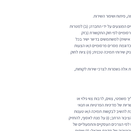
פים המוצעים על ידי החברה; (ב) למטרות
רסומיים לפי חוק התקשורת (בזק
ת SMS, וכן למטרת פנייה (כללית או מותאמת אישית) למשתמשים בדיוור ישיר בכל
דוגמת מסרים פרסומיים ו/או הצעות
העניק שירותי תמיכה טכנית; (ה) ציות לחוק
ות אלה נשמרות לצרכי שירות לקוחות,
משפטי, צווים, לרבות צווי גילוי או
יות של מדיניות הפרטיות או תנאי
מנת להשיב לבקשות תמיכה ו/או טענות
ציבור הרחב; (ו) על מנת לאסוף, להחזיק
פי הצרכים העסקיים והתפעוליים של
טוריה של מדינת ישראל; (ז) שיתוף