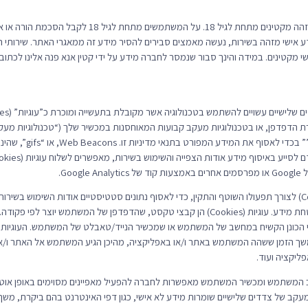
החברה אינה אוספת ביודעין מידע אישי מזהה מקטינים מתחת לגיל
 כי קטין מתחת לגיל 18 מסר מידע אישי מזהה בשירות, נעשה מאמצים סבירים להסיר מידע זה ממאגרי האתר.
דפדפן, או בטכנולוגיות מעקב קבועות המאוחסנות במכשיר שלך (“טכנולוגיות מעקב”
בשירות ובמיילים שלנו ב s
Goo.
11.2 שירות נעשה שימוש בעוגיות (Cookies) לצורך תפעולו השוטף והתקין, כדי לאסוף נתונים סטטיסטיים אודות ה
השימוש להעדפותיך האישיות ולצרכי אבטחת מידע. עוגיות (Cookies) הן קבצי טקסט, שהדפדפן ש
ך הזמן ששהה המשתמש באתר ו/או באפליקציה, מהיכן הגיע המשתמש אל האתר ו/א
ליקציה ועוד.
מחשב המשתמש ומכשיר המשתמש מאפשרות לחברה להפעיל מאפיינים מסוימים באופן אוטומ
 מעקב של צדדים שלישיים שומרות מידע לא אישי, כגון דפי האינטרנט בהם ביקרת, מש