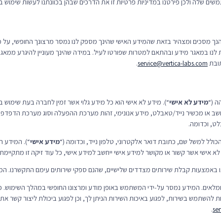
 שלה ולכן פירטנו במדיניות פרטיות זו את הדרכים שבהן בכוונתנו לעשות שימוש במי
. הנך מסכים ומצהיר בזאת שהמידע האישי שהינך מספק לנו נמסר מרצונך החופשי, על 
לנו במאגר מידע ובהתאם למטרות שפורטו לעיל. במידה שהינך מעוניין להיגרע ממאגרי
תובת
.
service@vertica-labs.com
מידע לא אישי
“). מידע לא אישי הוא כל מידע גלוי אשר זמין לחברה בעת שימוש בש
לל זה כתובת ה- IP של המחשב או מכשיר נייד/טאבלט, מידע אנונימי, זהות מערכת ההפעלה וסוג מערכת
ט, וכדומה.
מידע אישי
“). המידע ה
אישי אשר קשור או מקושר למידע אישי ייחשב למידע אישי, כל עוד זיקה זו מתקיימת.
קים ומלאים. המידע נמסר על-ידי המשתמש באופן מודע ומרצונו החופשי במהלך השימוש. פ
להשתמש בשירות, לפגוע באיכות השירות הניתן לך, וכן לפגוע ביכולת ליצור קשר אתך
.
se