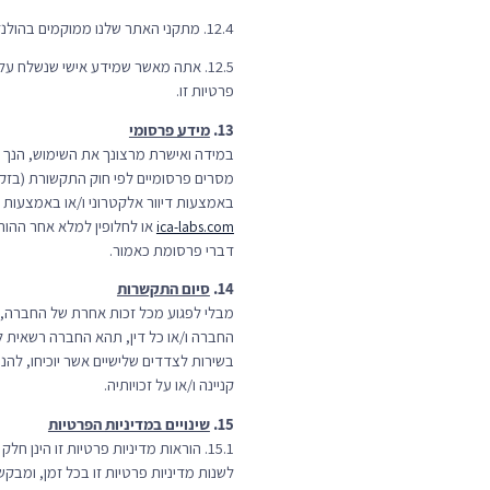
12.4. מתקני האתר שלנו ממוקמים בהולנד ובתשתית שרתי ה-CDN של חברת Sogo.
12.5. אתה מאשר שמידע אישי שנשלח ע
פרטיות זו.
13.
מידע פרסומי
במידה ואישרת מרצונך את השימוש, הנך מ
באמצעות דיוור אלקטרוני ו/או באמצעות SMS ו/או הודעות PUSH. באפשרותך להסיר את הסכמתך לדיוור אלקטרוני ו- SMS באמצעות פניה אלינו בכתובת
או לחלופין למלא אחר ההור
ica-labs.com
דברי פרסומת כאמור.
14.
סיום התקשרות
מבלי לפגוע מכל זכות אחרת של החברה, 
החברה ו/או כל דין, תהא החברה רשאית
בשירות לצדדים שלישיים אשר יוכיחו, ל
קניינה ו/או על זכויותיה.
15.
שינויים במדיניות הפרטיות
15.1. הוראות מדיניות פרטיות זו הי
לשנות מדיניות פרטיות זו בכל זמן, ומבק