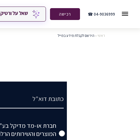
שאל על ורטיק
04-9036999 ☎
רכישה
ראשי
»
הירשם לקבלת מידע במייל
Email
Accepts marketing
חברת או-מד מדיקל בע"מ
המוצרים והשירותים הרלו