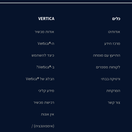
כלים
VERTICA
אודותינו
אודות מכשיר
מרכז הידע
ה-®Vertica
התייעץ עם מומחה
כיצד להשתמש
לקוחות מספרים
ב-®Vertica?
ורטיקה בבתי
הבלוג של ®Vertica
המרקחת
מידע קליני
צור קשר
רכישת מכשיר
אין אונות
(אימפוטנציה) /