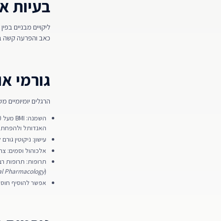
בעיות א
ליקויים מבניים בפי
כאב והפרעה קשה בזקפה (et al
גורמי או
הרגלים יומיומיים מ
האנדותל ולהפחתת יצור sito et al
עישון: ניקוטין גורם ל
אלכוהול וסמים: צריכה כ
תרופות: תרופות רבות, 
cal Pharmacology
).
אפשר להוסיף חוסר פע