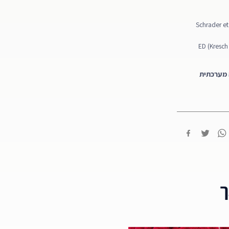
יעים על כך ש־COVID-19 עלול לגרום לפגיעה בכלי הדם וברקמת האשכים ולהוביל ל־ED (Kresch et
ה מערכתית
ך