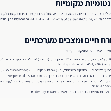
נטומיות מקומיות
ן יכולים למנוע זקפה תקינה. דוגמה בולטת היא מחלת פיירוני, שבה נוצרת רקמת צלקת
Mulhall .,
, 2013). גם טראומה לפין יכולה להוות גורם אורגני.
Journal of Sexual Medicine
רח חיים ומצבים מערכתיים
שפיעים ישירות על התפקוד הזקפתי:
השמנה: BMI מעל 30 מעלה משמעותית את הסיכון ל־ED; שומן פנימי (ויסצרלי) גורם לדלקת מערכת
NO (Espo.,
, 2004).
JAMA
כיווץ כלי דם ופוגע בתפקוד האנדותל, ומאיץ טרשת עורקים (Kovac et al.,
, 2015).
BJU International
רונית פוגעת במערכת העצבים, בכבד ובאיזון ההורמונלי (Wespes et al., 2013).
כולל נוגדי דיכאון, תרופות ליתר לחץ דם ותרופות לערמונית, עשויות לגרום ל־ED (FDA; Katzung,
Basic & Clini
ילות גופנית והרגלים סדנטריים (ישיבה ממושכת-sedentary)