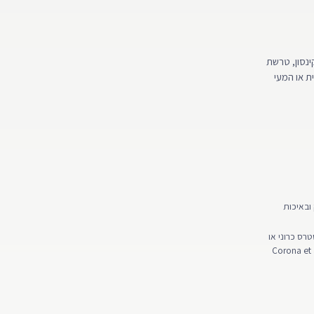
רוניות כמו פרקינסון, טרשת
ית או המעי
פגוע בחשק ובאיכות
רס כרוני או