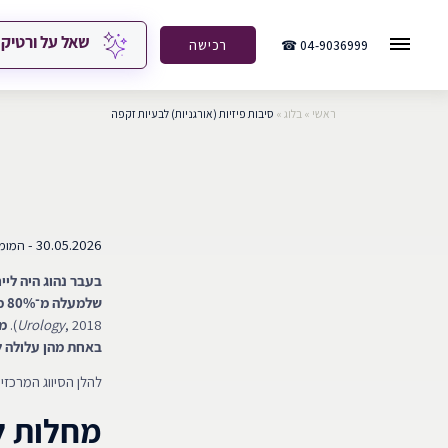
שאל על ורטיק
04-9036999 ☎
רכישה
ראשי
»
בלוג
»
סיבות פיזיות (אורגניות) לבעיות זקפה
30.05.2026 -
המומחים
שלמעלה מ־80% מהמקרים מקורם בגורמים גופניים (אורגניים)
, 2018).
Urology
מנ
באחת מהן עלולה ל
להלן הסיווג המרכזי 
מחלות לב