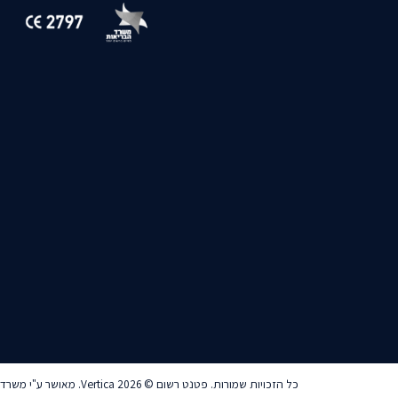
כל הזכויות שמורות. פטנט רשום © Vertica 2026. מאושר ע"י משרד הבריאות