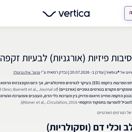
ה
סיבות פיזיות (אורגניות) לבעיות זקפה
|
עודכן ב-
20.07.2026
|
נבדק רפואית ע"י
 של ®Vertica
פרופ’ אילן גרינולד
בעבר נהוג היה לייחס הפרעות בזקפה (ED) בעיקר לגורמים פסיכולוגיים, אך כיום הקונצנזו
Journal of
(NIH; Cleveland Clinic; Burnett et al.,
גנון הזקפה מחייב תיאום מדויק בין מערכות כלי הדם, העצבים והמערכת ההורמונ
הוביל להפרעה בתפקוד הזקפתי
Kloner et al.,
, 2016)).
Circulation
של הגורמים האורגניים:
 וכלי דם (וסקולריות)