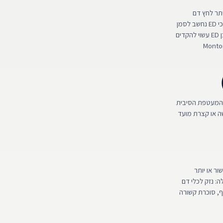
 עורקים, יתר לחץ דם
, 2003). חשוב לציין כי ED נחשב לסמן
מוקדם למחלות לב “שקטות”: בשל קוטרם הקטן של עורקי הפין, הם נסתמים מוקדם יותר מעורקי הלב, ולכן ED עשוי להקדים
נה דורשת לכידת דם בתוך הפין. עם הגיל מתרחשת ירידה באלסטיות של ה־Tunica albuginea (המעטפת הסיבית
ה או קצרת מועד
ם בעשור או יותר
ולה: נזק לכלי דם
וח לפין. בנוסף, סוכרת קשורה