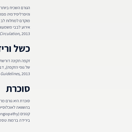
והיפרליפידמיה מפחיתים את
אירוע לבבי משמעותי בכ־2–5 שנים (et al
Circulation
, 2013).
כשל וריד
של גופי הזקפה), ד
 Guidelines
, 2013)).
סוכרת
בהשוואה לאוכלוסייה הכללית (l
בירידה ברמות טסטוסטרון t al