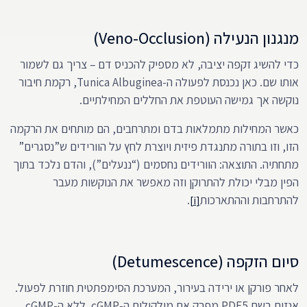
מנגנון הנעילה (Veno-Occlusion)
כדי להשיג זקפה יציבה, לא מספיק להכניס דם – צריך גם לשמור
אותו שם. כאן נכנסת לפעולה ה-Tunica Albuginea, רקמת חיבור
נוקשה אך גמישה העוטפת את החללים המחילתיים.
כאשר המחילות מתמלאות בדם ומתרחבים, הם מותחים את הרקמה
הזו, וזו בתורה מתנגדת פיזית ויוצרת לחץ על הוורידים ש”נסגרים”
מתחתיה. התוצאה: הוורידים נחסמים (“ננעלים”), והדם נלכד בתוך
הפין מבלי יכולת להתרוקן וזה מאפשר את הנוקשות מעבר
להתרחבות וההתארכות
.
[i]
סיום הזקפה (Detumescence)
לאחר פורקן או ירידה בעירור, המערכת הסימפתטית חוזרת לפעול.
אנזים בשם PDE5 מפרק את מולקולות ה-cGMP. ללא ה-cGMP,