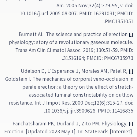
Am. 2005 Nov;32(4):379-95, v. doi:
10.1016/j.ucl.2005.08.007. PMID: 16291031; PMCID:
PMC1351051.
Burnett AL. The science and practice of erection
[i]
physiology: story of a revolutionary gaseous molecule.
Trans Am Clin Climatol Assoc. 2019; 130:51-59. PMID:
31516164; PMCID: PMC6735973.
Udelson D, L’Esperance J, Morales AM, Patel R,
[i]
Goldstein I. The mechanics of corporal veno-occlusion in
penile erection: a theory on the effect of stretch-
associated luminal constrictability on outflow
resistance. Int J Impot Res. 2000 Dec;12(6):315-27. doi:
10.1038/sj.ijir.3900628. PMID: 11416835.
Panchatsharam PK, Durland J, Zito PM. Physiology,
[i]
Erection. [Updated 2023 May 1]. In: StatPearls [Internet].