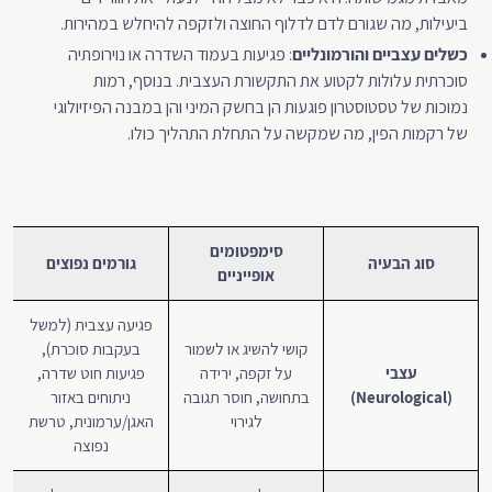
ביעילות, מה שגורם לדם לדלוף החוצה ולזקפה להיחלש במהירות.
כשלים עצביים והורמונליים
: פגיעות בעמוד השדרה או נוירופתיה
סוכרתית עלולות לקטוע את התקשורת העצבית. בנוסף, רמות
נמוכות של טסטוסטרון פוגעות הן בחשק המיני והן במבנה הפיזיולוגי
של רקמות הפין, מה שמקשה על התחלת התהליך כולו.
סימפטומים
סוג הבעיה
גורמים נפוצים
אופייניים
פגיעה עצבית (למשל
קושי להשיג או לשמור
בעקבות סוכרת),
עצבי
על זקפה, ירידה
פגיעות חוט שדרה,
(Neurological)
בתחושה, חוסר תגובה
ניתוחים באזור
לגירוי
האגן/ערמונית, טרשת
נפוצה