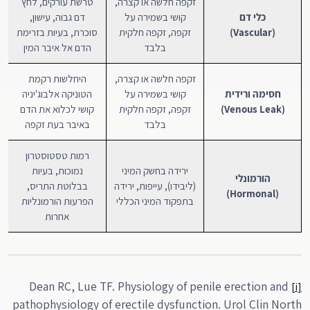
זקפה חלשה או קצרה,
טרשת עורקים, לחץ
כלי דם
קושי בשמירה על
דם גבוה, עישון,
(Vascular)
זקפה, זקפה חלקית
סוכרת, בעיות בזרימת
בלבד
הדם אל איבר המין
זקפה חלשה או קצרה,
היחלשות רקמת
חסימה ורידית
קושי בשמירה על
הטוניקה אלבוג'יניה
(Venous Leak)
זקפה, זקפה חלקית
קושי לכלוא את הדם
בלבד
באיבר בעת זקפה
רמות טסטוסטרון
ירידה בחשק המיני
נמוכות, בעיות
הורמונלי
(ליבידו), עייפות, ירידה
בבלוטת התריס,
(Hormonal)
בתפקוד המיני הכללי
הפרעות הורמונליות
אחרות
Dean RC, Lue TF. Physiology of penile erection and
[i]
pathophysiology of erectile dysfunction. Urol Clin North