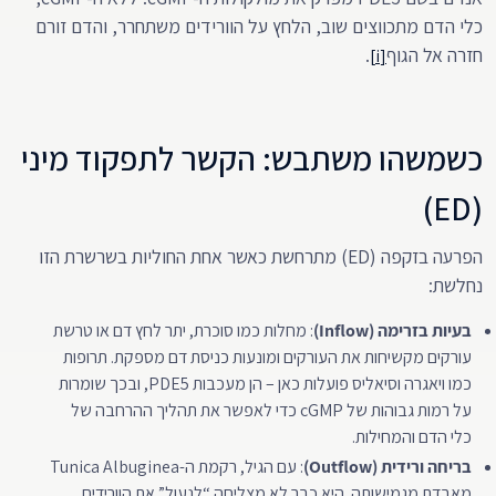
כלי הדם מתכווצים שוב, הלחץ על הוורידים משתחרר, והדם זורם
חזרה אל הגוף
.
[i]
כשמשהו משתבש: הקשר לתפקוד מיני
(ED)
הפרעה בזקפה (ED) מתרחשת כאשר אחת החוליות בשרשרת הזו
נחלשת:
בעיות בזרימה (Inflow)
: מחלות כמו סוכרת, יתר לחץ דם או טרשת
עורקים מקשיחות את העורקים ומונעות כניסת דם מספקת. תרופות
כמו ויאגרה וסיאליס פועלות כאן – הן מעכבות PDE5, ובכך שומרות
על רמות גבוהות של cGMP כדי לאפשר את תהליך ההרחבה של
כלי הדם והמחילות.
בריחה ורידית (Outflow)
: עם הגיל, רקמת ה-Tunica Albuginea
מאבדת מגמישותה. היא כבר לא מצליחה “לנעול” את הוורידים