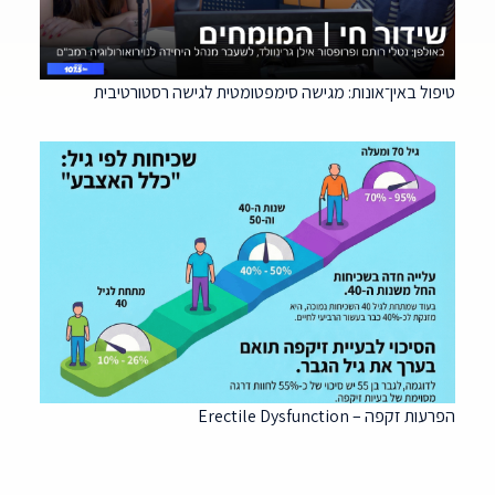
טיפול באין־אונות: מגישה סימפטומטית לגישה רסטורטיבית
הפרעות זקפה – Erectile Dysfunction