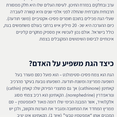
ערב ובחלקים במזרח התיכון. לעיסת העלים שלו היא חלק ממסורת
תרבותית וחברתית שהחלה לפני אלפי שנים והיא קשורה לעובדה
שעלי הגת מכילים בתוכם חומרים פסיכו-אקטיביים (משני תודעה).
כיום ההערכה היא שכ- 20 מיליון איש ברחבי בעולם משתמשים בגת,
כולל בישראל. אולם נכון לעכשיו אין מספיק מחקרים קליניים
איכותיים לביסוס השימושים המקובלים בצמח.
כיצד הגת משפיע על האדם?
הגת הוא צמח פסיכו-סטימולנט – הוא פועל כסם מעורר בעל
השפעה ממריצה ומשנת-תודעה. השפעתו נובעת בעיקר מהרכיב
קאתינון (cathinone) אך גם מתוצרי הפירוק שלו: קאתין (cathin)
ונוראפדרין (norephedrine). הקאתינון הוא רכיב צמחי מסוג
אלקלואיד, אשר המבנה הכימי שלו דומה מאוד לאמפטמין – סם
ממריץ המחדד את המחשבה ומגביר את הערנות והקשב, ולכן יש
המכנים אותו “אמפטמין טבעי” (איור 1). הקאתינון אינו יציב