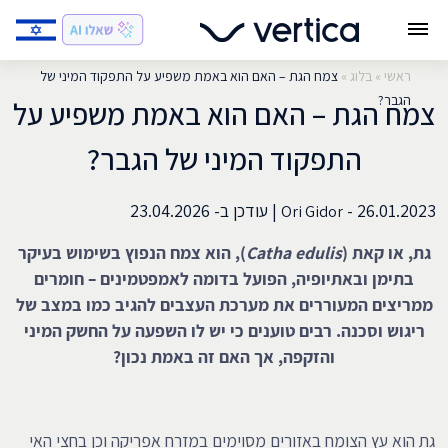
ראשי
»
בלוג
»
צמח הגת – האם הוא באמת משפיע על התפקוד המיני של
הגבר?
צמח הגת – האם הוא באמת משפיע על
התפקוד המיני של הגבר?
26.01.2023 -
|
עודכן ב-
23.04.2026
Ori Gidor
גת, או קאת (
Catha edulis
), הוא צמח הנפוץ בשימוש בעיקר
בתימן ובאתיופיה, הפועל בדומה לאמפטמינים – חומרים
ממריצים המעוררים את מערכת העצבים להגיב כמו במצב של
ריגוש וסכנה. רבים טוענים כי יש לו השפעה על החשק המיני
והזקפה, אך האם זה באמת נכון?
גת הוא עץ הצומח באזורים מסוימים במזרח אפריקה וכן בחצי האי