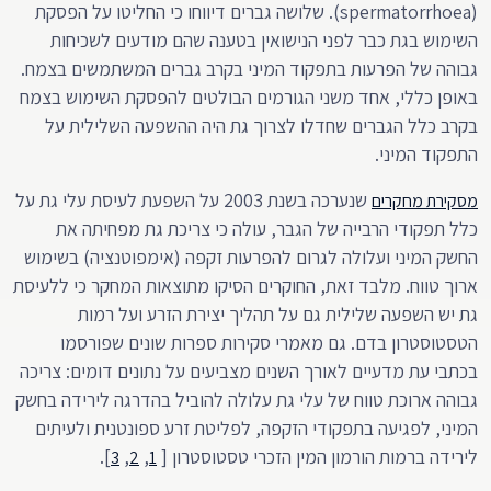
(spermatorrhoea). שלושה גברים דיווחו כי החליטו על הפסקת
השימוש בגת כבר לפני הנישואין בטענה שהם מודעים לשכיחות
גבוהה של הפרעות בתפקוד המיני בקרב גברים המשתמשים בצמח.
באופן כללי, אחד משני הגורמים הבולטים להפסקת השימוש בצמח
בקרב כלל הגברים שחדלו לצרוך גת היה ההשפעה השלילית על
התפקוד המיני.
שנערכה בשנת 2003 על השפעת לעיסת עלי גת על
מסקירת מחקרים
כלל תפקודי הרבייה של הגבר, עולה כי צריכת גת מפחיתה את
החשק המיני ועלולה לגרום להפרעות זקפה (אימפוטנציה) בשימוש
ארוך טווח. מלבד זאת, החוקרים הסיקו מתוצאות המחקר כי ללעיסת
גת יש השפעה שלילית גם על תהליך יצירת הזרע ועל רמות
הטסטוסטרון בדם. גם מאמרי סקירות ספרות שונים שפורסמו
בכתבי עת מדעיים לאורך השנים מצביעים על נתונים דומים: צריכה
גבוהה ארוכת טווח של עלי גת עלולה להוביל בהדרגה לירידה בחשק
המיני, לפגיעה בתפקודי הזקפה, לפליטת זרע ספונטנית ולעיתים
לירידה ברמות הורמון המין הזכרי טסטוסטרון [
,
,
].
3
2
1