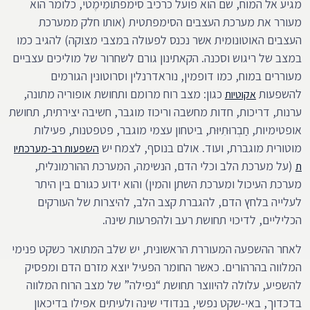
מגיע אל המוח, שם הוא פועל כרכיב סימפתומִימֶטי, כלומר הוא
מעורר את מערכת העצבים הסימפתטית (אותו חלק ממערכת
העצבים האוטונומית אשר נכנס לפעולה במצבי מצוקה) להגיב כמו
במצב של ריגוש וסכנה. הקאתינון גורם לשחרור של מוליכים עצביים
מעוררים במוח, כמו דופמין, נוראדרנלין וסרוטונין הגורמים
להשפעות
כגון: מצב רוח מרומם ותחושת אופוריה מתונה,
אקוטיות
ערנות, דריכות, חדות מחשבה וריכוז מוגבר, חשיבה יצירתית, תחושת
אופטימיות, חַבְרוּתִיּוּת, ביטחון עצמי מוגבר, פטפטנות, פעילות
מוטורית מוגברת, ועוד. אולם בנוסף, לצמח יש
השפעות רב-מערכתיו
(על מערכת הלב וכלי הדם, הנשימה, המערכת ההורמונלית,
ת
מערכת העיכול ומערכת השתן והמין) והוא ידוע כגורם בין היתר
לעלייה בלחץ הדם, להגברת קצב הלב, להיצרות של העורקים
הכליליים, לדיכוי תחושת רעב ולהפרעות שינה.
לאחר ההשפעה המעוררת הראשונית, יש שלב המתואר כשקט פנימי
המלווה בהרהורים. כאשר החומר הפעיל יוצא מזרם הדם ומפסיק
להשפיע, עלולה להיווצר תחושת “נפילה” של מצב הרוח המלווה
בדכדוך, באי-שקט נפשי, בנדודי שינה ולעיתים אפילו בדיכאון