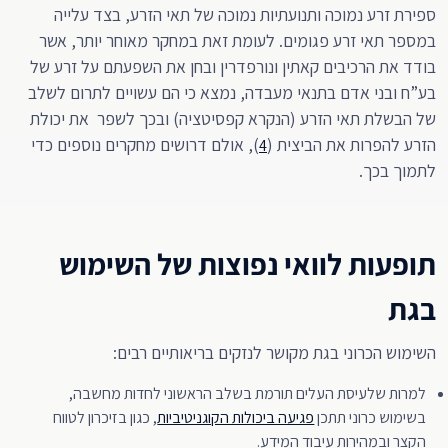
ספירת זרע נמוכה ותנועתיות נמוכה של תאי הזרע, בצד עלייה
במספר תאי זרע פגומים. לעומת זאת במחקר מאוחר יותר, אשר
בודד את הרכיבים קאתין ונורפדרין ובחן את השפעתם על זרע של
בע”ח ובני אדם בתנאי מעבדה, נמצא כי הם עשויים לתרום לשלב
של הבשלת תאי הזרע (הנקרא קפסיטציה) ובכך לשפר את יכולת
הזרע להפרות את הביצית (
), אולם דרושים מחקרים נוספים כדי
4
לתמוך בכך.
תופעות לוואי נפוצות של השימוש
בגת
השימוש הכרוני בגת מקושר לנזקים בריאותיים רבים:
למרות שלעיסת העלים תורמת בשלב הראשוני לחדות מחשבה,
בשימוש כרוני תתכן
פגיעה ביכולות הקוגניטיביות
, כגון בזיכרון לטווח
הקצר ובמהירות עיבוד המידע.