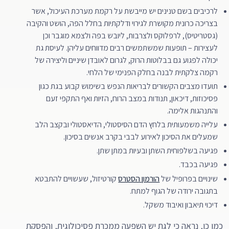
לרכיבים בשם טנינים יש מייבשת על רקמת מערכת העיכול, אשר
בצריכה כרונית מקושרת לגירוי ודלקתיות בחלל הפה, הושט והקיבה
(גסטריטיס), לרפלוקס ולצרבות, ליובש בפה ולצמא מוגבר וכן
לעצירות – תופעות שמשתמשים רבים מדווחים עליהן. לעיסת גת
יכולה לפגוע גם בבלוטות הרוק, לגרום לאובדן שיניים וליצירה של
רקמה צלקתית לבנה בחלק הפנימי של הלחי.
תועדו מצבים הקשורים לבריאות הנפש בשימוש קבוע בגת כגון
פסיכוזות, דיכאון, תנודות במצב הרוח, הזיות ואף התקפי זעם
והתנהגות אלימה.
עלייה משמעותית בלחץ הדם הסיסטולי, הדיאסטולי ובקצב הלב
שמעלים את הסיכון לאירוע לבבי בקרב אנשים בסיכון.
פגיעה בשלפוחית השתן ובעיות במתן שתן.
פגיעה בכבד.
שינויים בפרופיל של
הורמון הסטרס
קורטיזול, שעשויים להתבטא
בתגובה ירודה של הגוף למתח.
דיכוי תיאבון ואיבוד משקל.
כמו כן, נראה כי לגת יש השפעה ממכרת פסיכולוגית, והפסקת