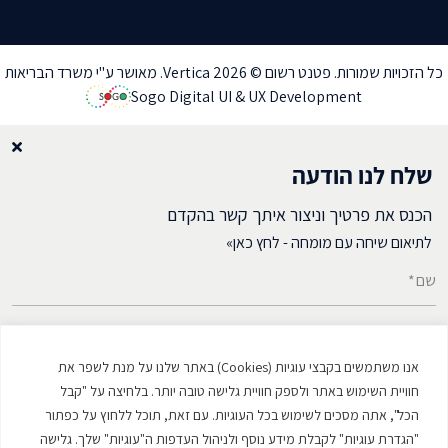
כל הזכויות שמורות. פטנט רשום © Vertica 2026. מאושר ע"י משרד הבריאות
Sogo Digital UI & UX Development
שלח לנו הודעה
הכנס את פרטיך וניצור איתך קשר בהקדם
לתיאום שיחה עם מומחה - לחץ כאן»
שם*
דואל*
אנו משתמשים בקבצי עוגיות (Cookies) באתר שלנו על מנת לשפר את
מספר טלפון*
חוויית השימוש באתר ולספק חוויית גלישה טובה יותר. בלחיצה על "קבל
הכל", אתה מסכים לשימוש בכל העוגיות. עם זאת, תוכל ללחוץ על כפתור
"הגדרת עוגיות" לקבלת מידע נוסף ולניהול העדפות ה"עוגיות" שלך. גלישה