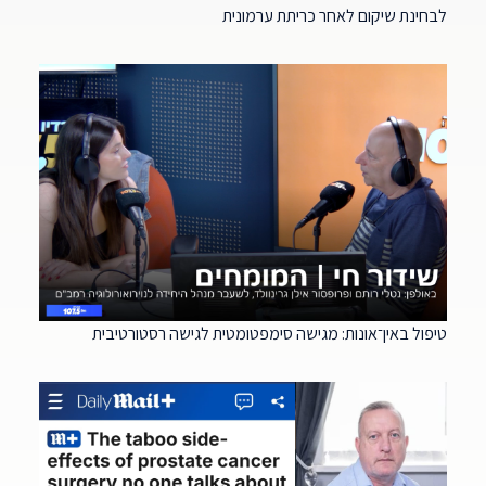
לבחינת שיקום לאחר כריתת ערמונית
טיפול באין־אונות: מגישה סימפטומטית לגישה רסטורטיבית