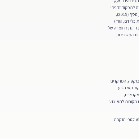
תפים היו במעקב
ל הסוגרים לאחר כריתת הערמונית, 8 דיווחו על חזרה לתפקוד זקפתי
נוסף (2019),
ת כלי דם, ועוד)
I, המהווה מדד מקובל לקביעת דרגת החומרה של
 התוצאות המשופרות
 בזקפה. המחקרים
ור תאי הגזע
אקראיים,
 מקורות לתאי גזע
גזע לגופי הזקפה