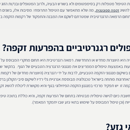
ת הטיפול מטפלות רק בסימפטומים ולא בשורש הבעיה, ולרוב המטופלים ובני/ות הזוג 
 להשיג
, מה שלא מתאפשר עם הטיפול התרופתי. מסיבות אלו, בשנים 
זקפה ספונטנית
תחום הרפואה הרגנרטיבית שמטרתם לשקם את המבנה והתפקוד של רקמות הזקפה בפי
ולים רגנרטיביים בהפרעות זקפה?
יה היא היווצרות מחדש או התחדשות. רפואה רגנרטיבית היא תחום מחקרי המבוסס על 
ועות באמצעות טיפולים הממריצים את מנגנוני הרגנרציה הטבעיים של הגוף. בהקשר ש
שיקום מנגנוני הזקפה הטבעיים, לרבות על ידי רגנרציה (היווצרות מחדש) של רקמות ש
אחרונות פותחה בישראל טכנולוגיה מבוססת אנרגיית גלי רדיו לשיקום סיבי הקולגן בר
קמה זו יש תפקיד מרכזי במנגנון הזקפה הפיזיולוגי בגוף והיא מקושרת ליכולת להשיג זק
חשבת כיום לגישה טיפולית מבטיחה בתחום של הפרעות זקפה, והיא כוללת בתוכה טיפו
ת (וכן טיפול המבוסס על שימוש בתאי גזע שבו יתמקד המאמר).
 גזע?