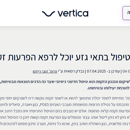
ה
יפול בתאי גזע יוכל לרפא הפרעות ז
|
עודכן ב-
07.04.2025
|
נבדק רפואית ע"י
Ori 
פרופ’ קובי רייזמן
יקום מנגנון הזקפה הוא טיפול חדשני ניסיוני שעד כה הדגים תוצאות מבטיחות, 
הוכחת יעילותו ובטיחותו.
ה’ מתייחס לחוסר יכולת מתמשך להשיג או לשמר זקפה נוקשה דיה לשם קיום יחסי מין
הנפוץ ביותר בבעיה מתבסס על נטילת תרופות ממשפחת מעכבי האנזים PDE5, כגו
רעות זקפה קלות-מתונות. אולם יש מצבים בהם הטיפול התרופתי אינו נסבל היטב או ש
לא ניתן לא ניתן ליטול אותו. עבור מטופלים עם הפרעות זקפה קשות יתכן כי הטיפול התרו
ות פולשנית, כגון השתלת תותב בפין, שכמו כל ניתוח, מערב סיכון מסוים לסיבוכים ולת