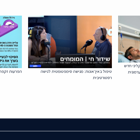
ליני חדש
טיפול באין־אונות: מגישה סימפטומטית לגישה
הפרעות זקפה – ile Dysfunction
רמונית
רסטורטיבית