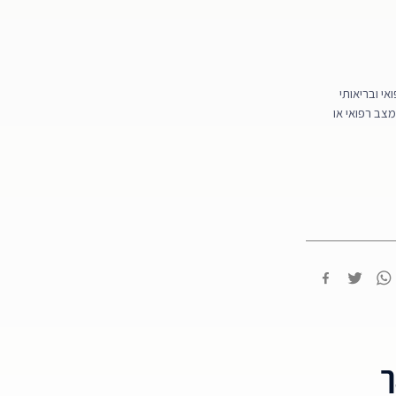
י ובריאותי
מצב רפואי או
ך