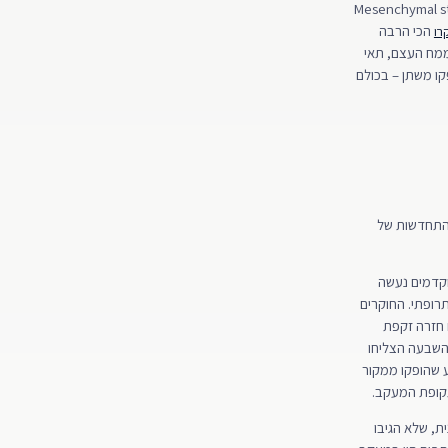
ונים של תאי גזע. תאי גזע מרקמת חיבור עוברית (Mesenchymal stem cells
הכי הרבה
רו
גון, תאי גזע ממח העצם, תאי
קו משתן – בכולם
ההתחדשות של
 מוקדמים נעשה
התרופתי. החוקרים
עת המטופלים חזרה זקפת
 השבעה הצליחו
זע שהופקו ממקור
מונית, שלא הגיבו