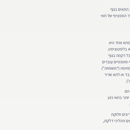
בית התאים בגוף
ד הספציפי של תאי
 מתא אחד היא
רא בלסטוציסט.
 לכל סוג של תא בכל רקמה בגוף
פוטנטיים עוברים
יועדים להתמיין לשורה מסוימת (“משפחה”)
בד או לתא שריר
).
 הם
ותר בתאי גזע
ריצים חלוקת
סלולים המפחיתים תהליכי דלקת,