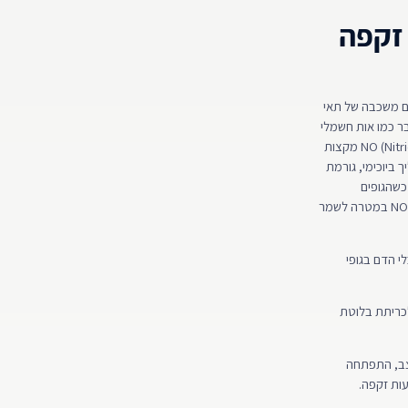
זקפה
לי דם המורכבים משכבה של תאי
ר כמו אות חשמלי
מהמוח דרך מרכזים עצביים לאורך עמוד השדרה אל איבר המין, וגורם לשחרור של מולקולה בשם NO (Nitric Oxide) מקצות
ו של תהליך ביוכימי, גורמת
כשהגופים
מתמלאים בדם האיבר מתקשח ומזדקף ונוצרת זקפה. בהמשך, גם תאי האנדותל מפרישים את המולקולה NO במטרה לשמר
י הדם בגופי
לכריתת בלוטת
עצב, התפתחה
עות זקפה.