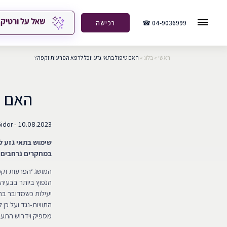
שאל על ורטיק
04-9036999 ☎
רכישה
ראשי
»
בלוג
»
האם טיפול בתאי גזע יוכל לרפא הפרעות זקפה?
האם ט
10.08.2023 -
Gidor
שימוש בתאי גזע לש
במחקרים נרחבים ל
המושג ‘הפרעות זקפ
יעילות כשמדובר בהפ
התוויות-נגד ועל כן 
מספיק וידרוש התערב