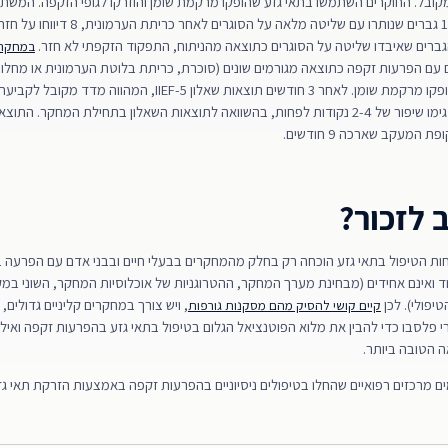
קובל. החוקרים השתמשו בתאי גזע שהופקו מרקמת שומן והוזרקו לגופי הזקפה. המשת
במשך שנה. מתוך 15 גברים שנותרו עם שליטה מלאה ע
ברים שאיבדו שליטה על הסוגרים כתוצאה מהניתוח, התפקוד הזקפתי לא חזר.
במחקר
של 30 גברים עם הפרעות זקפה כתוצאה מגורמים שונים (סוכרת, כריתת בלוטת הערמונית או מחלו
טופלו בתאי גזע שהופקו מרקמת שומן. לאחר 3 חודשים תוצאות שאלון IEF-5
הפרעת הזקפה, הדגימו שיפור של 2-4 נקודות לפחות, בהשוואה לתוצאות השאלון בתחילת המחקר.
המעקב שארכה 9 חודשים.
 לזכור?
יחות הטיפול בתאי גזע הוכחה רק בחלק מהמחקרים בבעלי חיים ובבני אדם עם הפרעה
ד ואינם אחידים (מבחינת מערך המחקר, ההטרוגניות של אוכלוסיות המחקר, השוני במק
יפולי). לכן
, ויש צורך במחקרים קליניים גדולים, 
קיים קושי להסיק מהם מסקנות גורפות
י פלסבו כדי להבין את מלוא הפוטנציאל הגלום בטיפול בתאי גזע בהפרעות זקפה ואילו
 הטובה ביותר.
יוני 2022, קיימים מרכזים רפואיים שהחלו בטיפולים ניסיוניים בהפרעות זקפה באמצעות הזרקת תאי 