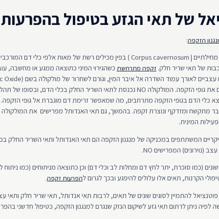
אל של תאי הגזע בטיפול בהפרעות 
:
נגנון הזקפה
גופי הזקפה (הגופים מחילתיים | Corpus cavernosum ) בפין מכילים רשת של מאות אלפי כ
בות של תאי שריר חלק.
כשהגירוי המיני כתוצאה ממגע או מחשבה, עוב
זקפה מתרחשת
העצבים שמעצבבים את גופי הזקפה. המולקולה NO נכנסת לתאי השריר החלק בכלי הדם, ובסופ
וצא כלי הדם בגופי הזקפה מתרחבים, מה שמאפשר זרימת דם מוגברת אל גופי הזקפה. 
עילות המינית.
יקריים המשתתפים במכניקה של מנגנון הזקפה הם תאי האנדותל ותאי השריר החלק בכל
ב (נוירונים) המפרישים NO.
נים (כמו סוכרת, יתר לחץ דם ומחלות לב וכלי דם) וכן כתוצאה מניתוחים (כמו ניתוח 
פולי הקרנות, תאים אלו עלולים להיפגע ובכך לגרום ל
.
הפרעות זקפה
פוטנציאל להתמיין לסוגים שונים של תאים, לרבות תאי אנדותל, תאי שריר חלק ותאי 
ה לפיה ניתן לרתום תאי גזע לשיקום הנזק שנגרם למנגנון הזקפה, כטיפול חדשני בהפר