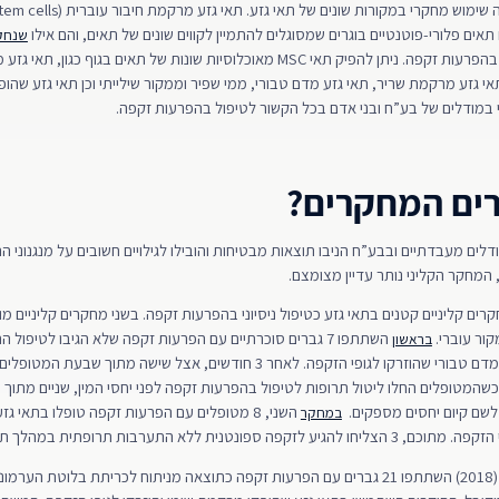
במהלך השנים נעשה שימוש מחקרי במקורות ש
שנחק
בהקשר של הטיפול בהפרעות זקפה. ניתן להפיק תאי MSC מאוכלוסיות שונות של תאים בגוף כ
י גזע מרקמת שריר, תאי גזע מדם טבורי, ממי שפיר וממקור שילייתי וכן תאי גזע שהופ
במודלים של בע”ח ובני אדם בכל הקשור לטיפול בהפרעות זקפה.
ים המחקרים?
ים מעבדתיים ובבע”ח הניבו תוצאות מבטיחות והובילו לגילויים חשובים על מנגנוני 
המחקר הקליני נותר עדיין מצומצם.
ה נעשו כ-9 מחקרים קליניים קטנים בתאי גזע כטיפול ניסיוני בהפרעות זקפה. בשני מחקרים קליניים
קור עוברי.
השתתפו 7 גברים סוכרתיים עם הפרעות זקפה שלא הגיבו לטיפול 
בראשון
השתמשו בתאי גזע מדם טבורי שהוזרקו לגופי הזקפה. לאחר 3 חודשים, אצל שישה מתוך שב
כשהמטופלים החלו ליטול תרופות לטיפול בהפרעות זקפה לפני יחסי המין, שניים מתוך
לשם קיום יחסים מספקים.
השני, 8 מטופלים עם הפרעות זקפה טופלו בתאי ג
במחקר
 ספונטנית ללא התערבות תרופתית במהלך תקופת המעקב.
מאוחר יותר (2018) השתתפו 21 גברים עם הפרעות זקפה כתוצאה מניתוח לכריתת בלוטת הער