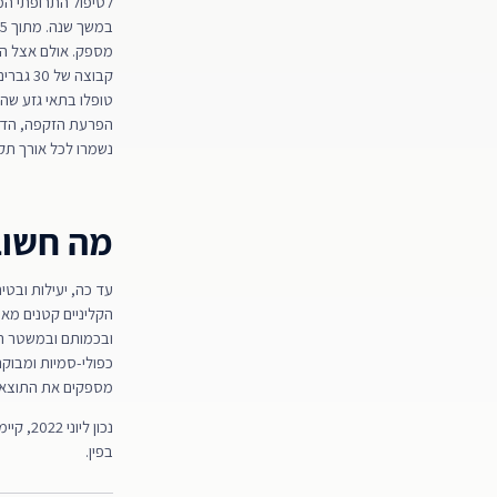
לטיפול התרופתי המ
מספק. אולם אצל הג
קבוצה 
נשמרו לכל אורך תקופת 
מה חשוב
עד כה, יעילות ובט
הקליניים קטנים מאו
ובכמותם ובמשטר הט
כפולי-סמיות ומבוקר
מספקים את התוצאה
נכון ל
בפין.