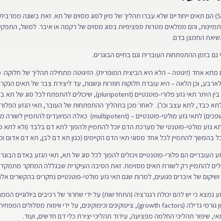
תאי גזע (Stem cells) הם תאים ייחודיים שלא עברו תהליך של מיון לסוג מסוים של תא. זאת בשונה ממר
מיינות, והם ממלאים מטרות ספציפיות בסוג מסוים של רקמה או איבר. למשל, התפקי
שיאת החמצן בדם.
ף גם בזמן ההתפתחות העוברית וגם בחיים הבוגרים.
 מתא אחד (זיגוטה – הלא היא הביצית המופרית). הזיגוטה מתחילה תהליך של חלוקה:
לארבע, וכן הלאה – היא עוברת חלוקות חוזרות ונשנות, עד ליצירת צבר של תאים הנק
הבלסטוציסט מכיל בין היתר תאי גזע פלורי-פוטנטיים (pluripotent), שיכולים להתפתח
תא כבד, לתא עצב וכו’). לאחר מכן בתהליך ההתפתחות של העובר, תאי הגזע הפלורי-
חלוקה ומתמיינים (הופכים) לתאי גזע מולטי-פוטנטיים – (multipotent) כאלה המ
תא גזע מולטי-פוטנטי של מערכת הדם יוכל להתמיין ולהפוך לתא דם בלבד (ולא לתא כ
כל בהמשך להתמיין לכל אחד מסוגי תאי הדם הקיימים (כגון תא דם לבן, תא דם אדום וכו’
 העובריים הם פלורי-פוטנטיים ויכולים להפוך לכל סוג של תא, תאי הגזע באדם הבוגר
כולים להתמיין רק לשורת תאים מסוימת. זאת הסיבה העיקרית שבגללה המחקר מתמקד י
ושיקום של איברים פגועים, למרות שגם תאי גזע מולטי-פוטנטיים נחקרים בהקשרים אלו.
 נמצא כי יש להם יכולת רגנרציה (התחדשות) על ידי שחרור של רכיבים ביולוגיים הממ
והתמיינות תאים, כגון גורמי גדילה (growth factors), ציטוקינים וכימוקינים, על ידי וויסות מ
 תאי, שיפור תהליכי החלמה מפציעה, עידוד תהליכי יצירת כלי דם חדשים, ועוד.