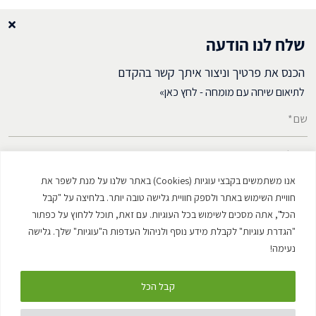
שלח לנו הודעה
הכנס את פרטיך וניצור איתך קשר בהקדם
לתיאום שיחה עם מומחה - לחץ כאן»
שם*
דואל*
אנו משתמשים בקבצי עוגיות (Cookies) באתר שלנו על מנת לשפר את
מספר טלפון*
חוויית השימוש באתר ולספק חוויית גלישה טובה יותר. בלחיצה על "קבל
הכל", אתה מסכים לשימוש בכל העוגיות. עם זאת, תוכל ללחוץ על כפתור
"הגדרת עוגיות" לקבלת מידע נוסף ולניהול העדפות ה"עוגיות" שלך. גלישה
נעימה!
קבל הכל
כל הזכויות שמורות. פטנט רשום © Vertica 2026. מאושר ע"י משרד