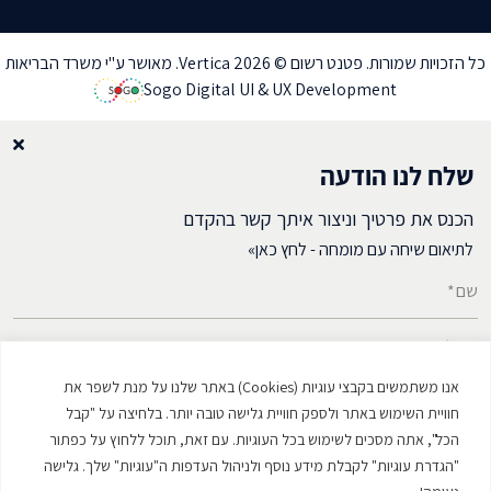
כל הזכויות שמורות. פטנט רשום © Vertica 2026. מאושר ע"י משרד הבריאות
Sogo Digital UI & UX Development
שלח לנו הודעה
הכנס את פרטיך וניצור איתך קשר בהקדם
לתיאום שיחה עם מומחה - לחץ כאן»
שם*
דואל*
אנו משתמשים בקבצי עוגיות (Cookies) באתר שלנו על מנת לשפר את
מספר טלפון*
חוויית השימוש באתר ולספק חוויית גלישה טובה יותר. בלחיצה על "קבל
הכל", אתה מסכים לשימוש בכל העוגיות. עם זאת, תוכל ללחוץ על כפתור
"הגדרת עוגיות" לקבלת מידע נוסף ולניהול העדפות ה"עוגיות" שלך. גלישה