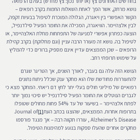
בחודשים האחרונים צץ (או יותר נכון: צץ מחדש) בעולם הרפואה
נושא מרתק, אשר הפך לאחת השאלות החמות בקרב רופאים –
הקשר האפשרי בין ויאגרה, הגלולה המוכרת לטיפול בבעיות זקפה,
לבין אלצהיימר. הוויאגרה, המכילה את החומר הפעיל סילדנפיל,
הוצעה כפתרון אפשרי למניעה של התפתחות מחלת האלצהיימר, או
לטיפול בה. נושא זה מעורר הרבה עניין (וגם מחלוקת) בקרב קהילת
הרופאים – שכן הממצאים עדיין אינם מספיק ברורים כדי להמליץ
על שימוש תרופתי רחב.
הנושא הזה עלה גם בעבר, לאורך השנים, אך הטריגר שגרם
להתעוררות מחודשת שלו הוא מחקר ענק שכלל ניתוח נתונים
רפואיים של מיליוני חולים בעלי יתר לחץ דם ריאתי. המחקר מצא כי
לגברים הנוטלים את החומר הפעיל סילדנפיל יש סיכוי נמוך יותר
לפתח אלצהיימר – בשיעור של עד 54% פחות מחולים שטופלו
בתרופות אחרות. הממצאים, שהוצגו בכתב העת
Journal of
[1]
Alzheimer’s Disease , עוררו תקווה רבה – אך מנגד פורסמו
מחקרים אחרים שהעלו ספקות בנוגע למהימנות הטיפול.