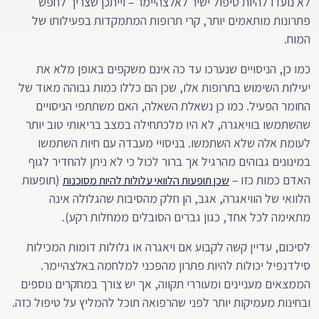
לא נועדו להיות טיפול ישיר לאלצהיימר – וייתכן שצריך לחפש
פתרונות מותאמים יותר, קרי תרופות המתמקדות בפעילותו של
המוח.
כמו כן, הניסויים שנערכו עד כה אינם משקפים באופן מלא את
יעילות השימוש בתרופות אלו, שכן הם כללו כמות גבוהה מאוד של
החומר הפעיל. כמו כן נשאלת השאלה, האם משתתפי הניסויים
שהשתמשו בוויאגרה, לא היו מלכתחילה במצב בריאותי טוב יותר
לעומת אלה שלא השתמשו. בניסויי מעבדה עם חיות השתמשו
במינונים גבוהים מהרגיל אך ברור לכול כי לא ניתן להחדיר לגוף
האדם כמות כזו –
(תופעות
שכן תופעות הלוואי עלולות להיות מסוכנות
הלוואי של הוויאגרה, אגב, הן חלק מהסיבות שהגלולה אינה
מתאימה לכל אחד, כגון גברים הסובלים ממחלות רקע).
לסיכום, עדיין קשה לקבוע אם ויאגרה או גלולות דומות המכילות
סילדנפיל יכולות להיות פתרון מהפכני למלחמה באלצהיימר.
הממצאים מעניינים ומעוררי תקווה, אך יש צורך במחקרים נוספים
ובחינות מעמיקות יותר לפני שהרפואה תוכל להמליץ על טיפול כזה.