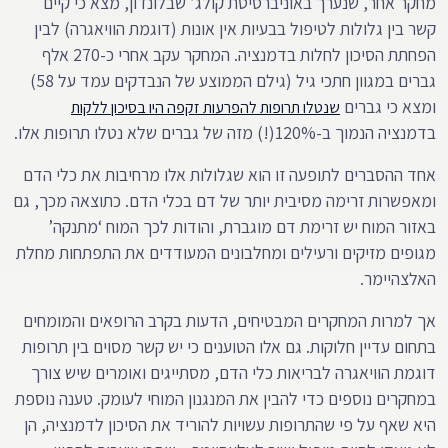
מחקר אחר, שנערך באוניברסיטת קולג’ שבלונדון, מצא כי קיים
קשר בין גלולות לטיפול בבעיות אין אונות (דוגמת הוויאגרה) לבין
הפחתת הסיכון לחלות בדמנציה. המחקר עקב אחרי כ-270 אלף
גברים במגוון חתכי גיל (גילם הממוצע של הנבדקים עמד על 58)
ומצא כי גברים
שנטלו תרופות להפרעות זקפה היו בסיכון ללקות
בדמנציה הנמוך ב-120%(!) מזה של גברים שלא נטלו תרופות אלו.
אחד ההסברים לתופעה זו הוא שגלולות אלו מרחיבות את כלי הדם
ומאפשרות זרימה מסיבית יותר של דם בכלי הדם. כתוצאה מכך, גם
באזור המוח יש זרימת דם מוגברת, והודות לכך המוח ‘מתנקה’
מגופים מזיקים ורעילים ומחלבונים המעודדים את התפתחות מחלת
האלצהיימר.
אך למרות המחקרים המבטיחים, הדעות בקרב הרופאים והמומחים
בתחום עדיין חלוקות. גם אלו הטוענים כי יש קשר מסוים בין תרופות
דוגמת הוויאגרה לבריאות כלי הדם, מסתייגים ואומרים שיש צורך
במחקרים נוספים כדי להבין את המנגנון המוחי לעומק. טענה נוספת
היא שאף על פי שהתרופות עשויות להוריד את הסיכון לדמנציה, הן