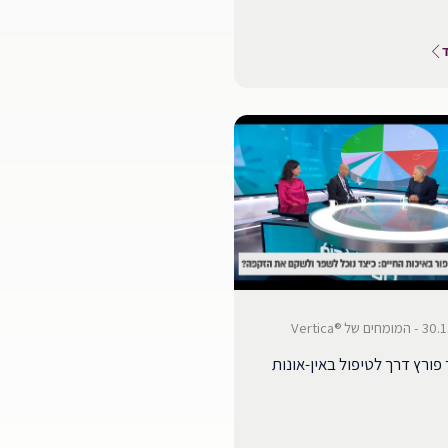
ם של ®Vertica
פורץ דרך לטיפול באין-אונות