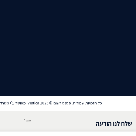
כל הזכויות שמורות. פטנט רשום © Vertica 2026. מאושר ע"י משרד הבריאות
שם*
שלח לנו הודעה
הכנס את פרטיך וניצור איתך קשר בהקדם