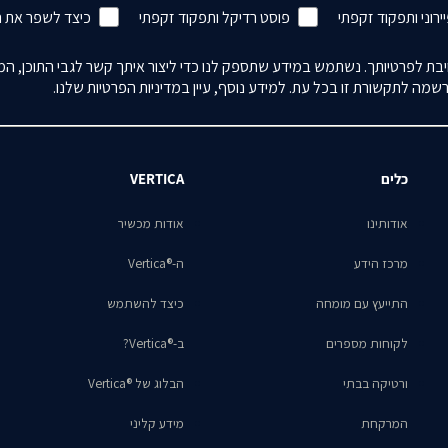
ירוני ותפקוד זקפתי
פוסט רדיקל ותפקוד זקפתי
כיצד לשפר את 
ת לפרטיותך. נשתמש במידע שתספק לנו כדי ליצור איתך קשר לגבי התוכן, המוצ
מה לתקשורת זו בכל עת. למידע נוסף, עיין במדיניות הפרטיות שלנו.
כלים
VERTICA
אודותינו
אודות מכשיר
מרכז הידע
ה-®Vertica
התייעץ עם מומחה
כיצד להשתמש
לקוחות מספרים
ב-®Vertica?
ורטיקה בבתי
הבלוג של ®Vertica
המרקחת
מידע קליני