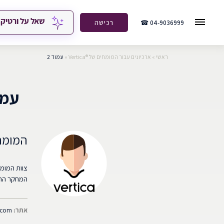
שאל על ורטיק
04-9036999 ☎
רכישה
ראשי
»
ארכיונים עבור המומחים של ®Vertica
»
עמוד 2
עמוד
המומחים 
המחקר הרפ
אתר:
s.com