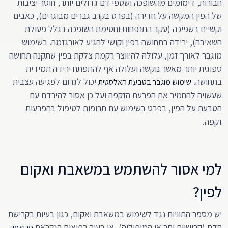
חבורות, דימומים מהשופכה ושטפי דם גדולים יותר, חוסר יציבות
של הפין המקשה על חדירה (בפרט בקרב גברים מבוגרים), כאבים
וקשיים בשפיכה (עקב התנפחות וחסימת השופכה בגלל פעולת
השאיבה), ירידה בתחושה בפין וקושי להגיע לאורגזמה. בשימוש
מוגבר לאורך זמן, עלולה להיווצר רקמת צלקת בפין שתקנה תחושה
ספוגית יותר מאשר נוקשה ועלולה אף להתפתח ירידה תמידית
בתחושה.
יכול לגרום לפגיעה עצבית
שימוש מוגבר בטבעת האלסטית
שעשויה להחמיר את הפרעת הזקפה ועל כן אסור להירדם עם
הטבעת על הפין, בפרט בשימוש עם תרופות לטיפול בהפרעות
זקפה.
למי אסור להשתמש במשאבת ואקום
לפין?
יש מספר התוויות נגד לשימוש במשאבת ואקום, כגון בעיות בקרישת
הדם (קרישיות יתר או המופיליה), או בעיה רפואית הנקראת
פריאפיז