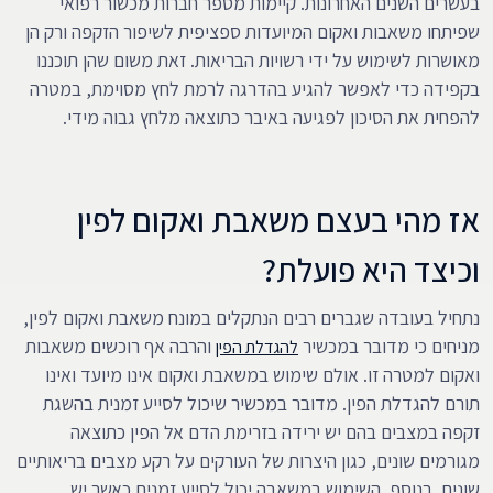
בעשרים השנים האחרונות. קיימות מספר חברות מכשור רפואי
שפיתחו משאבות ואקום המיועדות ספציפית לשיפור הזקפה ורק הן
מאושרות לשימוש על ידי רשויות הבריאות. זאת משום שהן תוכננו
בקפידה כדי לאפשר להגיע בהדרגה לרמת לחץ מסוימת, במטרה
להפחית את הסיכון לפגיעה באיבר כתוצאה מלחץ גבוה מידי.
אז מהי בעצם משאבת ואקום לפין
וכיצד היא פועלת?
נתחיל בעובדה שגברים רבים הנתקלים במונח משאבת ואקום לפין,
מניחים כי מדובר במכשיר
והרבה אף רוכשים משאבות
להגדלת הפין
ואקום למטרה זו. אולם שימוש במשאבת ואקום אינו מיועד ואינו
תורם להגדלת הפין. מדובר במכשיר שיכול לסייע זמנית בהשגת
זקפה במצבים בהם יש ירידה בזרימת הדם אל הפין כתוצאה
מגורמים שונים, כגון היצרות של העורקים על רקע מצבים בריאותיים
שונים. בנוסף, השימוש במשאבה יכול לסייע זמנית כאשר יש