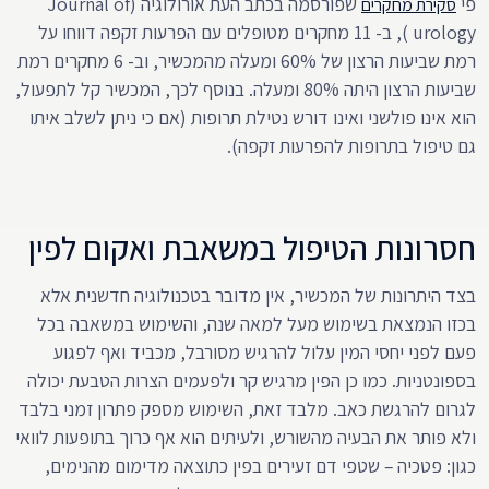
פי
שפורסמה בכתב העת אורולוגיה (Journal of
סקירת מחקרים
urology ), ב- 11 מחקרים מטופלים עם הפרעות זקפה דווחו על
רמת שביעות הרצון של 60% ומעלה מהמכשיר, וב- 6 מחקרים רמת
שביעות הרצון היתה 80% ומעלה. בנוסף לכך, המכשיר קל לתפעול,
הוא אינו פולשני ואינו דורש נטילת תרופות (אם כי ניתן לשלב איתו
גם טיפול בתרופות להפרעות זקפה).
חסרונות הטיפול במשאבת ואקום לפין
בצד היתרונות של המכשיר, אין מדובר בטכנולוגיה חדשנית אלא
בכזו הנמצאת בשימוש מעל למאה שנה, והשימוש במשאבה בכל
פעם לפני יחסי המין עלול להרגיש מסורבל, מכביד ואף לפגוע
בספונטניות. כמו כן הפין מרגיש קר ולפעמים הצרות הטבעת יכולה
לגרום להרגשת כאב. מלבד זאת, השימוש מספק פתרון זמני בלבד
ולא פותר את הבעיה מהשורש, ולעיתים הוא אף כרוך בתופעות לוואי
כגון: פטכיה – שטפי דם זעירים בפין כתוצאה מדימום מהנימים,