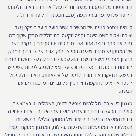
התרופפות של הרקמות שאמורות “לנעול” את הדם באיבר ולמנוע
דליפה שלו מהפין בעת זקפה (מצב המכונה ‘דליפה ורידית’).
קיימים מספר סוגים של מכשירים אשר פועלים על העיקרון של
יצירת ואקום לשם השגת זקפה נוקשה. הם כוללים מתקן שקוף דמוי
גליל עם פתח בקצה אחד אליו מכניסים את גוף הפין. בקצה השני
של המתקן יש מנגנון שאיבה המייצר לחץ אוויר שלילי בתוך המתקן.
הרעיון מאחורי משאבה שכזו הוא שפעולת היניקה של הואקום תגרום
לזרימת דם מוגברת אל הפין וכפועל יוצא לזקפה. למרות ששימוש
במשאבת ואקום אינו תורם לריפוי של אין-אונות, הוא בהחלט יכול
לשפר את איכות הזקפה וחיי המין של גברים המתמודדים עם
הבעיה.
מנגנון השאיבה יכול להיות מופעל ידנית, חשמלית או באמצעות
סוללות. הפעלה ידנית דורשת שימוש בשתי הידיים – אחת לאחיזה
בידית המשאבה והשנייה לייצוב של המתקן הגלילי. במשאבות
חשמליות או המופעלות באמצעות סוללות, המנגנון ממוקם בקצה
העליון של המתקן הגלילי, וניתן להשתמש ביד אחת גם כדי להפעיל