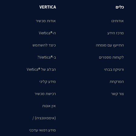
כלים
VERTICA
אודותינו
אודות מכשיר
מרכז הידע
ה-®Vertica
התייעץ עם מומחה
כיצד להשתמש
לקוחות מספרים
ב-®Vertica?
ורטיקה בבתי
הבלוג של ®Vertica
המרקחת
מידע קליני
צור קשר
רכישת מכשיר
אין אונות
(אימפוטנציה) /
מידע רפואי עדכני