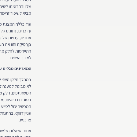
שלו ובתרומתו לשיפ
מביא לשיפור זרימת
עוד כללה המצגת ס
עדכניים, נתונים קלי
אחרים, עדויות של 
בוֶרְטִיקָה וחוו את ה
התייחסות לחלק מה
לאורך השנים.
המאזינים מגלים ענ
במהלך חלקו השני של
לא מבוטל למענה ל
המשתתפים. חלק מהש
בסוגיות רפואיות מק
המכשיר יכול לסייע ל
עניין דווקא בהתנהל
צרכניים.
אחת השאלות שנשאל 