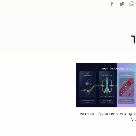
ך
קפה: מסע נוירו-וסקולרי מהמוח ועד
לה”