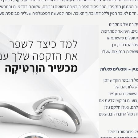
ור המנגנון הזקפתי. הפרופסור הסביר בצורה פשוטה וברורה, שלוותה בהדמיות ובתרשי
 הדם לאיבר המין וללכידתו בתוך האיבר, ומהי למעשה הטכנולוגיה שעליה מבוססת פעו
קירה של מחקרים
ניים, השוואה לפתרונות
מטופלים שהשתמשו
שינוי המדובר, וכן
שאלות הנפוצות שעלו
יין – ושואלים שאלות
 הוובינר הוקדש זמן
שאלותיהם של
ואלים התעניינו
צועיות וביקשו לדעת אם
הם, ואילו חלקם גילו
ות מול החברה ובנושאים
פרופסור גרינולד