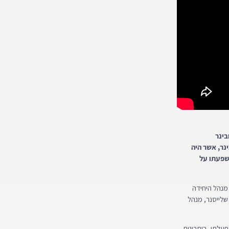
ובינר
נר, אשר היה
טִיקָה ולהשפעתו על
 מנהל היחידה
שלייסנר, מנהל
פעלתו, ביתרונות