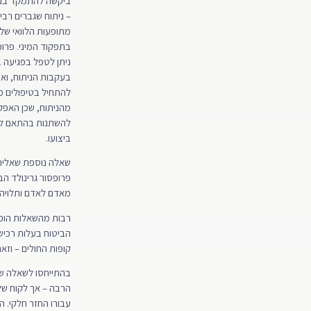
ביקשה להתמקד בני
– ניתוח שגברים רבי
מתופעות הלוואי שלו
בתפקוד המיני. פרופ
ניתן לטפל בפגיעה 
בעקבות הניתוח, ואף
להתחיל בטיפולים מ
מהניתוח, שכן האפק
להשתנות בהתאם לז
ביצועו.
שאלה נוספת שאליה 
פרופסור גרינולד ה
מאדם לאדם ותלויה 
רבות מהשאלות הופנ
הביטוח בעלות רכישת
קופות החולים – וזא
בהתייחסו לשאלה שח
הרבה – אך לקוח שלא
עבורו החזר חלקי. ה