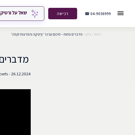
שאל על ורטיק
04-9036999 ☎
רכישה
ראשי
»
בלוג
»
מדברים פתוח – סיכום וובינר ‘וֶרְטִיקָה והפרעות זקפה’
מדברים פ
26.12.2024 -
perts