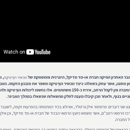
ר האחרון הפיקה חברת או-מד מדיקל, היצרנית והמשווקת של
, ו
מכשיר הוֶרְטִיקָה
 מסוגו, אשר עסק בשאלה: כיצד מכשיר הוֶרְטִיקָה משפר את מנגנון הזקפה. הוובי
פתוח הן ללקוחות החברה והן לקהל הרחב, אירח כ-150 משתתפים. אלו נחשפו ליכולות הוֶרְ
וגיים בגוף, ולאחר מכן קיבלו מענה לחלק מהשאלות שנשאלו במהלך הוובינר.
 שני דוברים: פרופסור אילן גרינולד, אורולוג בכיר המתמחה בהפרעות זקפה, לשעבר
מרכז הרפואי רמב”ם, אשר משמש כיועץ הרפואי הבכיר של חברת או-מד מדיקל, וכן אילן 
ל החברה.
צאתו של פרופסור גרינולד. ההרצאה עסקה בפירוט רב במכשיר הוֶרְטִיקָה, באופן ה