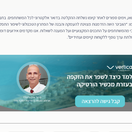
ואו, וימים ספורים לאחר קיומו נשלחה ההקלטה בדואר אלקטרוני לכל המשתתפים. בחב
 “הוובינר היווה הזדמנות מצוינת להעמקה והבנה של הפתרון הטכנולוגי לשיפור התפקוד
בי מהמשתתפים על התכנים המקצועיים ועל המענה לשאלות. אנו מקדמים אירועים דומים
תת ערך נוסף ללקוחות קיימים ועתידיים”.