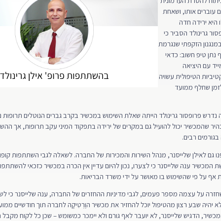
תוח להסרת הערמונית
ם עוברים אותו, ושאחת
 היא ירידה חדה
סור גרינולד הסביר כי
במנגנון הזקפתי שנגרמת
 נתן טיפ חשוב: כדאי
ייד עם היציאה
טיביות הטיפולית עשויה
מן שחלף ממועד
נדרש פרופסור גרינולד הייתה שאלת השימוש במכשיר בקרב גברים הנוטלים תרופות נוג
בהיר שהמכשיר יכול להועיל גם במקרים של ירידה בתפקוד המיני עקב תרופות, אך הה
בגורמים רבים.
ו גם לאילן שלייסנר, מנהל השירות והמכירות של החברה. לשאלה לגבי השתתפות קופו
 המכשיר ענה שלייסנר כי לצערו, נכון להיום עדיין אין הכרה במכשיר כזכאי להשתתפ
ת אף על פי שהשימוש בו מאושר על ידי משרד הבריאות.
זרה על עצמה מספר פעמים, לגבי מדיניות ההחזרים של החברה, ענה שלייסנר כי לש
 יהיה שבע רצון מהטיפול יוכל להחזיר את מכשיר הוֶרְטִיקָה לחברה תוך חודשיים ממו
מכשיר, הדגיש שלייסנר, לא יועבר לאף גורם ולא יימכר כמשומש – שכן כל לקוח מקבל