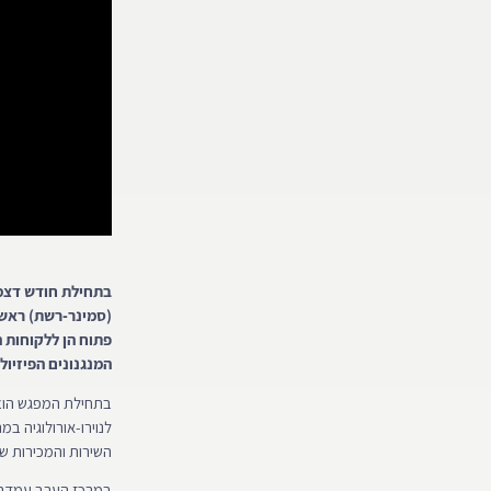
בתחילת חודש דצמב
(סמינר-רשת) ראשון
המנגנונים הפיזיול
בתחילת המפגש הוצגו
לנוירו-אורולוגיה ב
השירות והמכירות ש
במרכז הערב עמדה הר