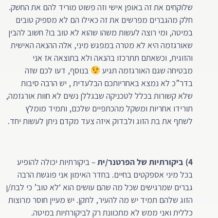
שלוקחים את זה באופן אישי וזה פשוט מוריד להם את החשק.
חלק מהגברים מפרשים את זה כאילו הם לא מספיק טובים
במיטה, ומי רוצה לעשות משהו שהוא לא טוב בו? חשוב להבין
שאורגזמה היא לא מטרה במפגש מיני, אלה ההנאה האישית
והזוגית, וכשאתם תתרכזו בהנאה ולא בתוצאה אז אני
מבטיחה שגם האורגזמה תגיע
בנוסף, דעו לכם שזה
בדר”כ לא נמצא באחריותכם הבלעדית , יש הרבה סיבות
שלא קשורות בכלל לטכניקה שבגללן נשים לא חוות אורגזמה,
תורידו אחריות ומשקל מהכתפיים שלכם, ותמיד מומלץ
לשתף את בת הזוג ולבדוק איזה צעד מקדם ניתן לעשות יחד.
4) ביקורתיות של הפרטנר/ית
– ביקורתיות יכולה להופיע
בכל מיני אספקטים בחיים. בחדר האימון אני פוגשת הרבה
גברים שמרגישים שכל מה שהם עושים הוא ‘לא טוב’ כי לבת/ן
הזוג שלהם תמיד יש מה להעיר, לתקן. יש מעיין חוסר מרוצות
כללית ואני ממש לא מתכוונת רק לביקורתיות במיטה.