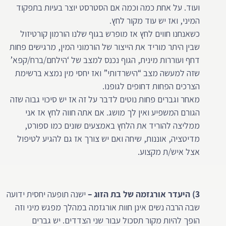
ועוד. על אחת כמה וכמה אם הסטרסט יוצר בעיות בתפקוד
המיני, ואז יש עוד מקור לחץ.
כשאנחנו חווים לחץ אז מופרש בגוף שלנו הורמון קורטיזול
שבין היתר מוריד את הייצור של הורמוני המין, מרגישים פחות
דחף ועוררות מינית, הגוף נכנס למצב של ‘הילחם/ברח/קפא’
שזה למעשה מצב “הישרדותי” ואז יחסי מין נמצא ברשימת
הצרכים הפחות דחופים לגופנו.
מאחר וגברים פחות נוטים לדבר על זה אז יש סיכוי גבוה שזה
הגורם המשפיע ואין לך מושג. אם אתה חווה לחץ אז אני
ממליצה להוריד את הלחץ באמצעים שונים כמו ספורט,
מדיטציה, אוננות, שיחה ואם יש צורך אז גם להגיע לטיפול
אצל איש/ת מקצוע.
3) היעדר אורגזמה של בת הזוג –
ישנה תופעה יחסית ידועה
שבה הרבה נשים אינן חוות אורגזמה במהלך מפגש מיני וזה
הופך להיות מקור תסכול עבור שני הצדדים. יש גברים